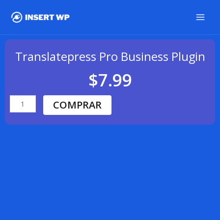
Ir
al
contenido
Translatepress Pro Business Plugin
$
7.99
COMPRAR
Translatepress
Pro
Business
Plugin
cantidad